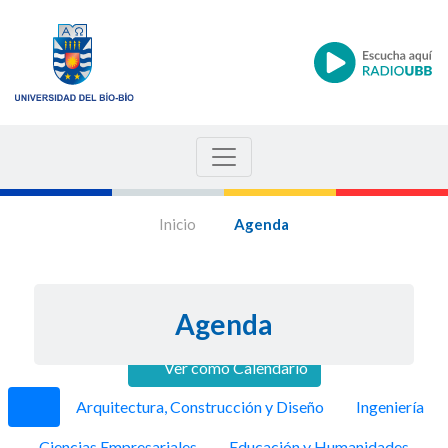
Inicio
Agenda
Agenda
Ver como Calendario
Anterior
Siguie
Arquitectura, Construcción y Diseño
Ingeniería
Ciencias Empresariales
Educación y Humanidades